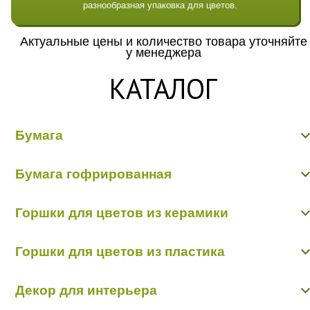
разнообразная упаковка для цветов.
Актуальные цены и количество товара уточняйте
у менеджера
КАТАЛОГ
Бумага
Бумага гладкая крафт
Бумага гофрированная
Бумага гофрированная/металл/переход
Бумага Дизайнерская "Тренд"
Бумага гофрированная
Бумага жатая крафт
Горшки для цветов из керамики
Бумага жатая цветная, с напылением
Бумага матовая
Керамика пр-во Китай
Бумага рельефная
Горшки для цветов из пластика
Керамика пр-во Польша
Пергамент, глянец, калька
Пленка - тишью
Горшки пластик в ассортименте
Декор для интерьера
Кашпо пластик пр-во Польша