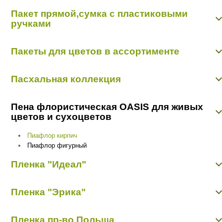
Конверт "Арт Дизайн Р"
Органза-сетка 0,48 м х 4,57 м
Пакет прямой,сумка с пластиковыми
Открытки "Арт Дизайн Р"
Органза-снег 0,48 м х 9,14 м
ручками
Открытки "Мир открыток"
Органза-снег 0,7 м х 9,14 м
Пакет прямой,сумка с пластиковыми ручками
Пакеты для цветов в ассортименте
Пакет конус
Пасхальная коллекция
Пасхальная коллекция
Пена флористическая OASIS для живых
цветов и сухоцветов
Пиафлор кирпич
Пиафлор фигурный
Пленка "Идеал"
Пленка матовая "Идеал"
Пленка "Эрика"
Пленка прозрачная с рисунком "Идеал"
Пленка цветная
Пленка матовая "Эрика"
Пленка пр-во Польша
Пленка с рисунком "Эрика"