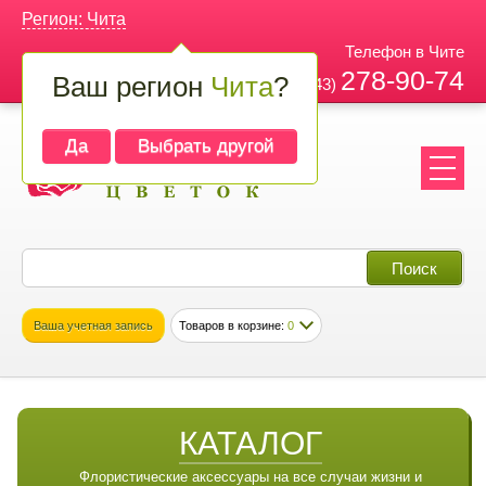
Регион: Чита
Телефон в Чите
278-90-74
Ваш регион
Чита
?
+7 (343)
Да
Выбрать другой
Ваша учетная запись
Товаров в корзине:
0
КАТАЛОГ
Флористические аксессуары на все случаи жизни и