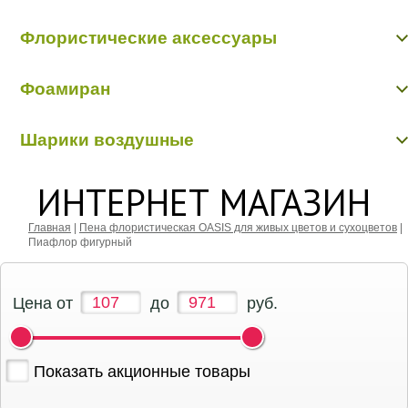
Цветы из ткани
Фетр, флизилин
Шнуры декоративные
Флористические аксессуары
Бабочки, птички, насекомые, животные
Фоамиран
Бусинки, бисер, булавки
Вставки в букеты
Фоамиран
Кольцо, шар флористические
Шарики воздушные
Перья, наполнители
Шарики воздушные
ИНТЕРНЕТ МАГАЗИН
Главная
|
Пена флористическая OASIS для живых цветов и сухоцветов
|
Пиафлор фигурный
Цена от
до
руб.
Показать акционные товары