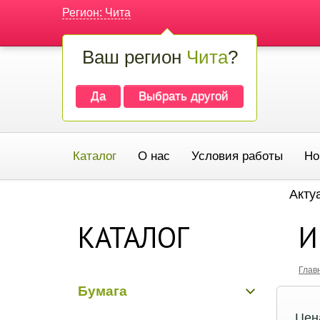
Регион: Чита
Ваш регион
Чита
?
Да
Выбрать другой
Каталог
О нас
Условия работы
Но
Акту
КАТАЛОГ
И
Глав
Бумага
Цен
Бумага гладкая крафт