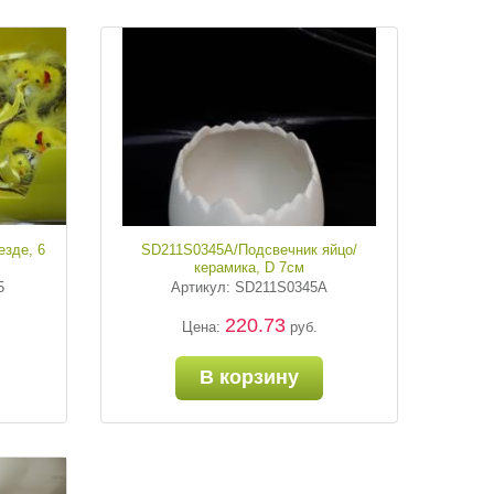
езде, 6
SD211S0345A/Подсвечник яйцо/
керамика, D 7см
5
Артикул: SD211S0345A
220.73
Цена:
руб.
В корзину