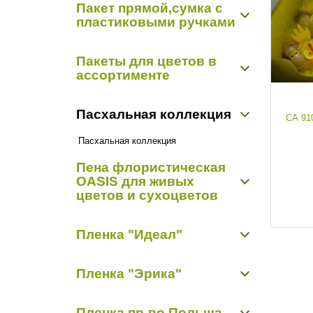
Пакет прямой,сумка с
Открытки "Арт Дизайн Р"
Органза-снег 0,48 м х 9,14 м
пластиковыми ручками
Открытки "Мир открыток"
Органза-снег 0,7 м х 9,14 м
Пакет прямой,сумка с пластиковыми
Пакеты для цветов в
ручками
ассортименте
Пакет конус
Пасхальная коллекция
СА 91
Пасхальная коллекция
Пена флористическая
OASIS для живых
цветов и сухоцветов
Пиафлор кирпич
Пленка "Идеал"
Пиафлор фигурный
Пленка матовая "Идеал"
Пленка "Эрика"
Пленка прозрачная с рисунком "Идеал"
Пленка цветная
Пленка матовая "Эрика"
Пленка пр-во Польша