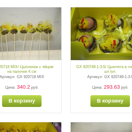
20718 MIX/ Цыпленок с яйцом
GX 920749-1-3-5/ Цыплята в гн
на палочке 4 см
шт./уп.
Артикул: GX 920718 MIX
Артикул: GX 920749-1-3-
340.2
293.63
Цена:
руб.
Цена:
руб.
В корзину
В корзину