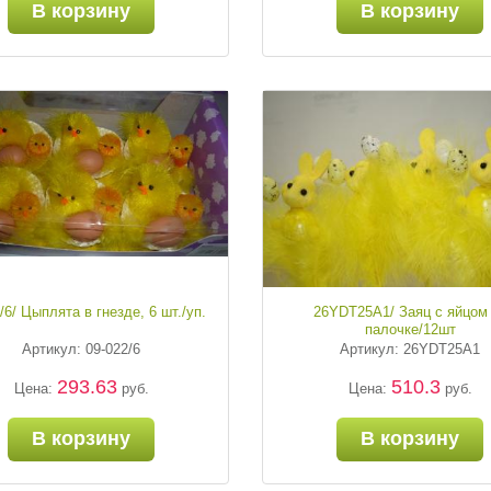
В корзину
В корзину
/6/ Цыплята в гнезде, 6 шт./уп.
26YDT25A1/ Заяц с яйцом
палочке/12шт
Артикул: 09-022/6
Артикул: 26YDT25A1
293.63
510.3
Цена:
руб.
Цена:
руб.
В корзину
В корзину