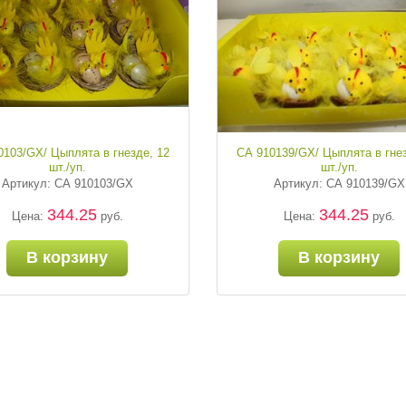
0103/GX/ Цыплята в гнезде, 12
СА 910139/GX/ Цыплята в гнез
шт./уп.
шт./уп.
Артикул: СА 910103/GX
Артикул: СА 910139/GX
344.25
344.25
Цена:
руб.
Цена:
руб.
В корзину
В корзину